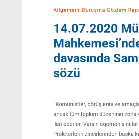
,
Allgemein
Duruşma Gözlem Rapo
14.07.2020 Mün
Mahkemesi’nde
davasında Sami
sözü
‘’Komünistler, görüşlerini ve amaçl
ancak tüm toplum düzeninin zorla yı
ilan ederler. Varsın egemen sınıflar
Proleterlerin zincirlerinden başka k