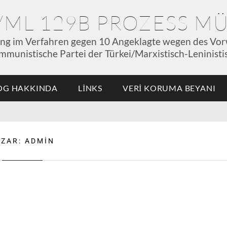
P/ML 129B PROZESS 
ung im Verfahren gegen 10 Angeklagte wegen des Vor
mmunistische Partei der Türkei/Marxistisch-Leninistis
OG HAKKINDA
LINKS
VERI KORUMA BEYANI
AZAR:
ADMIN