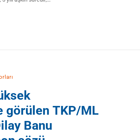
rları
üksek
 görülen TKP/ML
Dilay Banu