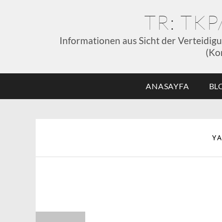
TR: TK
Informationen aus Sicht der Verteidig
(Ko
ANASAYFA
BL
Y