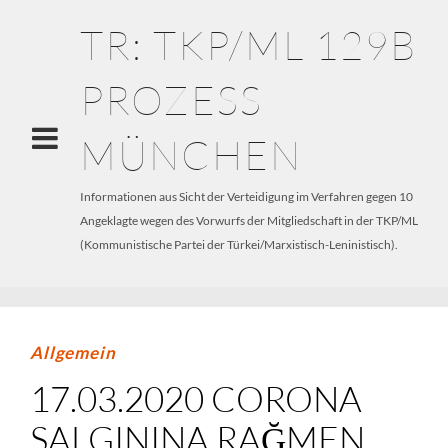
TR: TKP/ML 129B
PROZESS
MÜNCHEN
Informationen aus Sicht der Verteidigung im Verfahren gegen 10
Angeklagte wegen des Vorwurfs der Mitgliedschaft in der TKP/ML
(Kommunistische Partei der Türkei/Marxistisch-Leninistisch).
Allgemein
17.03.2020 CORONA
SALGININA RAĞMEN