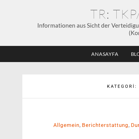
TR: TK
Informationen aus Sicht der Verteidig
(Ko
ANASAYFA
BL
KATEGORI:
,
,
Allgemein
Berichterstattung
Du