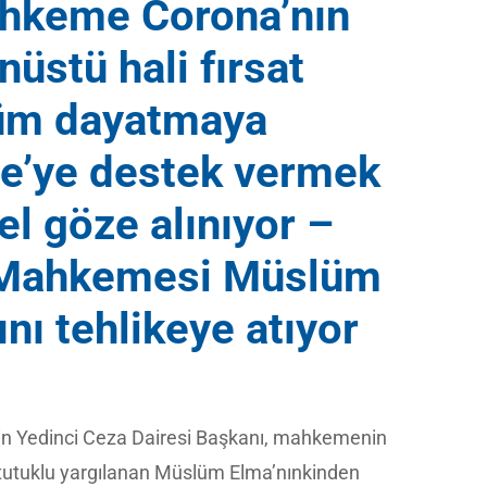
hkeme Corona’nın
nüstü hali fırsat
küm dayatmaya
iye’ye destek vermek
el göze alınıyor –
 Mahkemesi Müslüm
ını tehlikeye atıyor
n Yedinci Ceza Dairesi Başkanı, mahkemenin
 tutuklu yargılanan Müslüm Elma’nınkinden