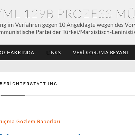
P/ML 129B PROZESS 
ung im Verfahren gegen 10 Angeklagte wegen des Vor
mmunistische Partei der Türkei/Marxistisch-Leninistis
OG HAKKINDA
LINKS
VERI KORUMA BEYANI
BERICHTERSTATTUNG
ruşma Gözlem Raporları