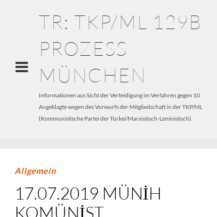
TR: TKP/ML 129B
PROZESS
MÜNCHEN
Informationen aus Sicht der Verteidigung im Verfahren gegen 10
Angeklagte wegen des Vorwurfs der Mitgliedschaft in der TKP/ML
(Kommunistische Partei der Türkei/Marxistisch-Leninistisch).
Allgemein
17.07.2019 MÜNIH
KOMÜNIST