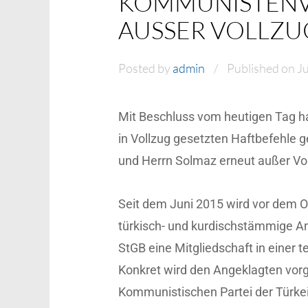
KOMMUNISTENV
AUSSER VOLLZUG
Posted by
admin
Published on Ju
Mit Beschluss vom heutigen Tag h
in Vollzug gesetzten Haftbefehle g
und Herrn Solmaz erneut außer Vol
Seit dem Juni 2015 wird vor dem 
türkisch- und kurdischstämmige An
StGB eine Mitgliedschaft in einer 
Konkret wird den Angeklagten vor
Kommunistischen Partei der Türkei