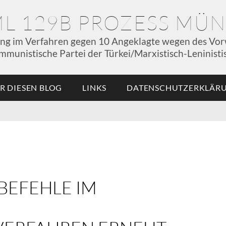
ML 129B PROZESS MÜ
ung im Verfahren gegen 10 Angeklagte wegen des Vor
mmunistische Partei der Türkei/Marxistisch-Leninistis
R DIESEN BLOG
LINKS
DATENSCHUTZERKLÄR
TBEFEHLE IM