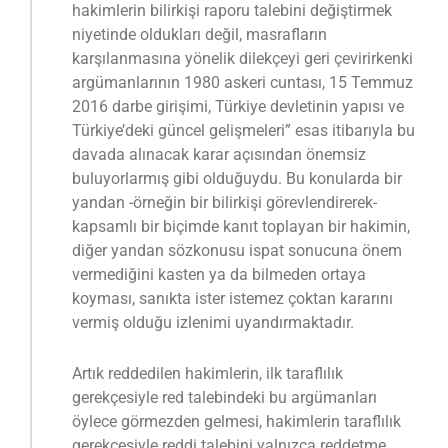
hakimlerin bilirkişi raporu talebini değiştirmek
niyetinde oldukları değil, masrafların
karşılanmasına yönelik dilekçeyi geri çevirirkenki
argümanlarının 1980 askeri cuntası, 15 Temmuz
2016 darbe girişimi, Türkiye devletinin yapısı ve
Türkiye’deki güncel gelişmeleri” esas itibarıyla bu
davada alınacak karar açısından önemsiz
buluyorlarmış gibi olduğuydu. Bu konularda bir
yandan -örneğin bir bilirkişi görevlendirerek-
kapsamlı bir biçimde kanıt toplayan bir hakimin,
diğer yandan sözkonusu ispat sonucuna önem
vermediğini kasten ya da bilmeden ortaya
koyması, sanıkta ister istemez çoktan kararını
vermiş olduğu izlenimi uyandırmaktadır.
Artık reddedilen hakimlerin, ilk taraflılık
gerekçesiyle red talebindeki bu argümanları
öylece görmezden gelmesi, hakimlerin taraflılık
gerekçesiyle reddi talebini yalnızca reddetme