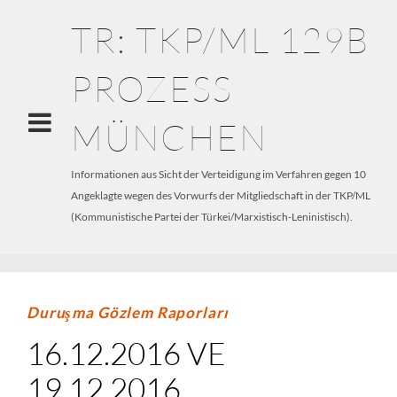
TR: TKP/ML 129B
PROZESS
MÜNCHEN
Informationen aus Sicht der Verteidigung im Verfahren gegen 10
Angeklagte wegen des Vorwurfs der Mitgliedschaft in der TKP/ML
(Kommunistische Partei der Türkei/Marxistisch-Leninistisch).
Duruşma Gözlem Raporları
16.12.2016 VE
19.12.2016