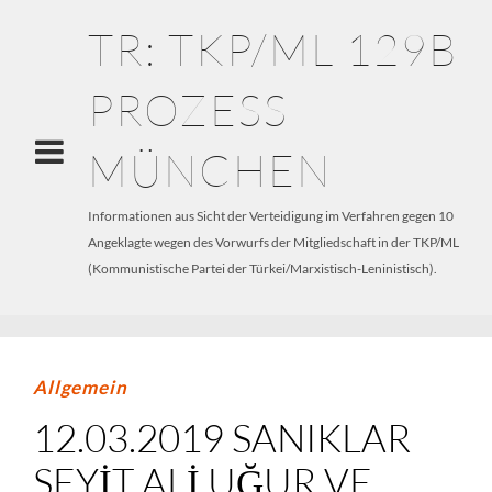
TR: TKP/ML 129B
PROZESS
MÜNCHEN
Informationen aus Sicht der Verteidigung im Verfahren gegen 10
Angeklagte wegen des Vorwurfs der Mitgliedschaft in der TKP/ML
(Kommunistische Partei der Türkei/Marxistisch-Leninistisch).
Allgemein
12.03.2019 SANIKLAR
SEYIT ALI UĞUR VE