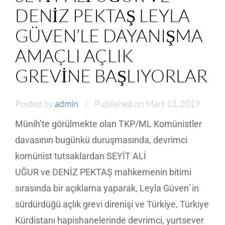
DENIZ PEKTAŞ LEYLA
GÜVEN’LE DAYANIŞMA
AMAÇLI AÇLIK
GREVINE BAŞLIYORLAR
Posted by
admin
Published on Mart 13, 2019
Münih’te görülmekte olan TKP/ML Komünistler
davasının bugünkü duruşmasında, devrimci
komünist tutsaklardan SEYİT ALİ
UĞUR ve DENİZ PEKTAŞ mahkemenin bitimi
sırasında bir açıklama yaparak, Leyla Güven`in
sürdürdüğü açlık grevi direnişi ve Türkiye, Türkiye
Kürdistanı hapishanelerinde devrimci, yurtsever