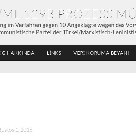
P/ML 129B PROZESS 
ung im Verfahren gegen 10 Angeklagte wegen des Vor
mmunistische Partei der Türkei/Marxistisch-Leninistis
OG HAKKINDA
LINKS
VERI KORUMA BEYANI
ğustos 1, 2016