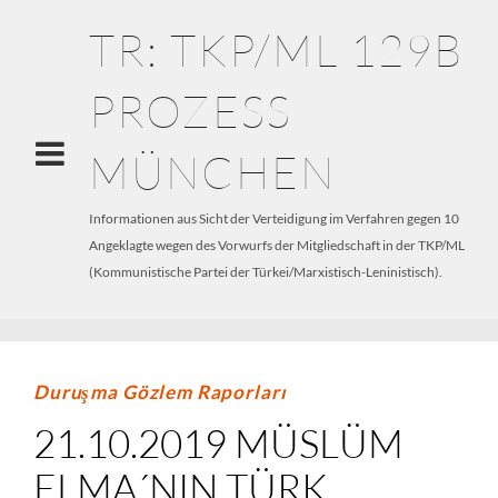
TR: TKP/ML 129B
PROZESS
MÜNCHEN
Informationen aus Sicht der Verteidigung im Verfahren gegen 10
Angeklagte wegen des Vorwurfs der Mitgliedschaft in der TKP/ML
(Kommunistische Partei der Türkei/Marxistisch-Leninistisch).
Duruşma Gözlem Raporları
21.10.2019 MÜSLÜM
ELMA´NIN TÜRK