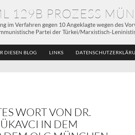
ML 129B PROZESS MÜ
ung im Verfahren gegen 10 Angeklagte wegen des Vor
mmunistische Partei der Türkei/Marxistisch-Leninistis
R DIESEN BLOG
LINKS
DATENSCHUTZERKLÄR
ZTES WORT VON DR.
YÜKAVCI IN DEM