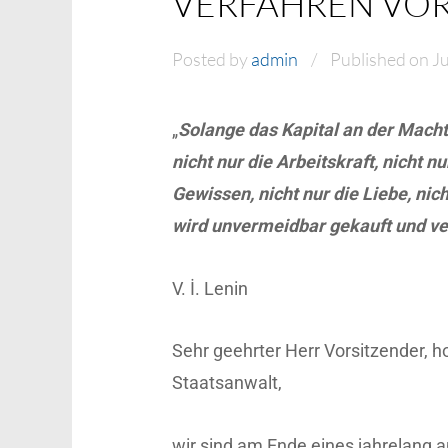
VERFAHREN VO
Posted by
admin
Published on Ju
„
Solange das Kapital an der Macht 
nicht nur die Arbeitskraft, nicht 
Gewissen, nicht nur die Liebe, nich
wird unvermeidbar gekauft und v
V. İ. Lenin
Sehr geehrter Herr Vorsitzender, h
Staatsanwalt,
wir sind am Ende eines jahrelang