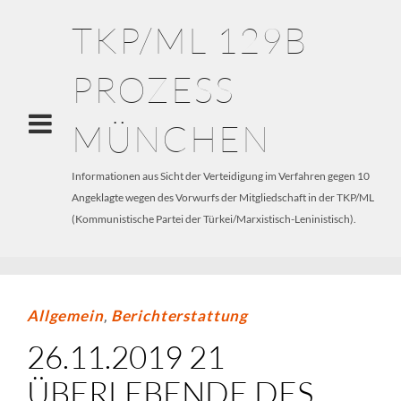
TKP/ML 129B
PROZESS
MÜNCHEN
Informationen aus Sicht der Verteidigung im Verfahren gegen 10
Angeklagte wegen des Vorwurfs der Mitgliedschaft in der TKP/ML
(Kommunistische Partei der Türkei/Marxistisch-Leninistisch).
Allgemein
,
Berichterstattung
26.11.2019 21
ÜBERLEBENDE DES