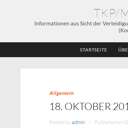
TKP/
Informationen aus Sicht der Verteidig
(Ko
STARTSEITE
ÜBE
Allgemein
18. OKTOBER 20
Posted by
admin
Published on O