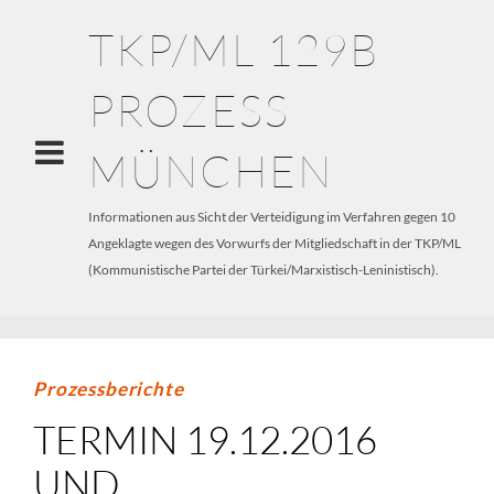
TKP/ML 129B
PROZESS
MÜNCHEN
Informationen aus Sicht der Verteidigung im Verfahren gegen 10
Angeklagte wegen des Vorwurfs der Mitgliedschaft in der TKP/ML
(Kommunistische Partei der Türkei/Marxistisch-Leninistisch).
Prozessberichte
TERMIN 19.12.2016
UND