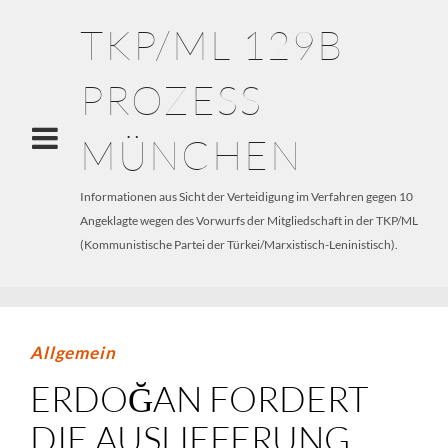
TKP/ML 129B
PROZESS
MÜNCHEN
Informationen aus Sicht der Verteidigung im Verfahren gegen 10
Angeklagte wegen des Vorwurfs der Mitgliedschaft in der TKP/ML
(Kommunistische Partei der Türkei/Marxistisch-Leninistisch).
Allgemein
ERDOĞAN FORDERT
DIE AUSLIEFERUNG