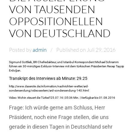
VON TAUSENDEN
OPPOSITIONELLEN
VON DEUTSCHLAND
Posted by
admin
Published on Juli 29, 2016
Sigmund Gottlieb, BR-Chefredakteur, und Istanbul-Korrespondent Michael Schramm
führen ein 30-minütiges Exklusiv-Interview mit dem türkischen Präsidenten Recep Tayyip
Erdoğan.
Transkript des Interviews ab Minute: 29.25
http://www.daserste.de/information/nachrichten-wetter/ard-
sondersendung/videosextern/ard-sondersendung-140.html
Video: Wohin steuert die Türkei?25.07.16 | 35:36 Min. | Verfügbar bis 01.08.2016
Frage: Ich würde gerne am Schluss, Herr
Präsident, noch eine Frage stellen, die uns
gerade in diesen Tagen in Deutschland sehr